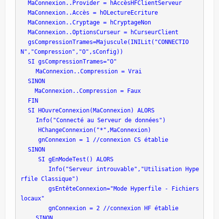
 MaConnexion..Provider = hAccèsHFClientServeur
 MaConnexion..Accès = hOLectureEcriture
 MaConnexion..Cryptage = hCryptageNon
 MaConnexion..OptionsCurseur = hCurseurClient
 gsCompressionTrames=Majuscule(INILit("CONNECTIO
N","Compression","O",sConfig))
 SI gsCompressionTrames="O"
 MaConnexion..Compression = Vrai
 SINON
   MaConnexion..Compression = Faux
 FIN
 SI HOuvreConnexion(MaConnexion) ALORS
 Info("Connecté au Serveur de données")
    HChangeConnexion("*",MaConnexion)
    gnConnexion = 1 //connexion CS établie
 SINON
    SI gEnModeTest() ALORS
       Info("Serveur introuvable","Utilisation Hype
rfile Classique")
       gsEntêteConnexion="Mode Hyperfile - Fichiers 
locaux"
       gnConnexion = 2 //connexion HF établie
 SINON