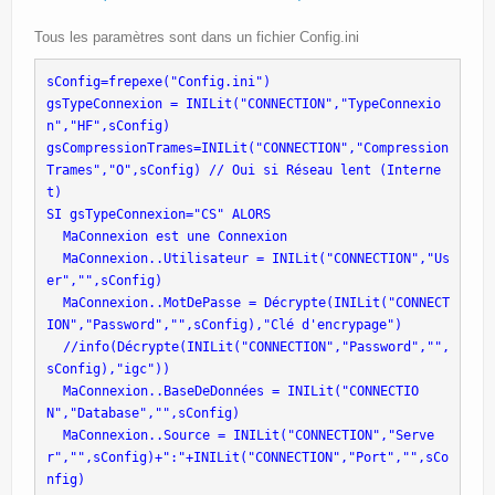
Tous les paramètres sont dans un fichier Config.ini
sConfig=frepexe("Config.ini")
gsTypeConnexion = INILit("CONNECTION","TypeConnexio
n","HF",sConfig)
gsCompressionTrames=INILit("CONNECTION","Compression
Trames","O",sConfig) // Oui si Réseau lent (Interne
t)
SI gsTypeConnexion="CS" ALORS
 MaConnexion est une Connexion
 MaConnexion..Utilisateur = INILit("CONNECTION","Us
er","",sConfig)
 MaConnexion..MotDePasse = Décrypte(INILit("CONNECT
ION","Password","",sConfig),"Clé d'encrypage")
 //info(Décrypte(INILit("CONNECTION","Password","",
sConfig),"igc"))
 MaConnexion..BaseDeDonnées = INILit("CONNECTIO
N","Database","",sConfig)
 MaConnexion..Source = INILit("CONNECTION","Serve
r","",sConfig)+":"+INILit("CONNECTION","Port","",sCo
nfig)