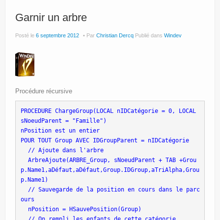
Garnir un arbre
Posté le
6 septembre 2012
Par
Christian Dercq
Publié dans
Windev
Procédure récursive
PROCEDURE ChargeGroup(LOCAL nIDCatégorie = 0, LOCAL 
sNoeudParent = "Famille")
nPosition est un entier
POUR TOUT Group AVEC IDGroupParent = nIDCatégorie 
 // Ajoute dans l'arbre 
 ArbreAjoute(ARBRE_Group, sNoeudParent + TAB +Grou
p.Name1,aDéfaut,aDéfaut,Group.IDGroup,aTriAlpha,Grou
p.Name1) 
 // Sauvegarde de la position en cours dans le parc
ours 
 nPosition = HSauvePosition(Group) 
 // On rempli les enfants de cette catégorie 