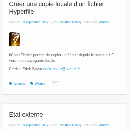
Site Principal
Créer une copie locale d’un fichier
Hyperfile
Politique de confidentialité
Posté le
10 septembre 2012
Par
Christian Dercq
Publié dans
Windev
hCopieFichier permet de copier un fichier depuis le serveur HF
vers une sauvegarde locale…
Crédit : Erick Bavut
erick.bavut@aveliis.fr
Tags :
Astuces
Windev
Etat externe
Posté le
10 septembre 2012
Par
Christian Dercq
Publié dans
Windev