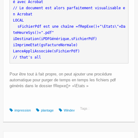
é avec Acrobat
// Le document est alors parfaitement visualisable e
n Acrobat
LOCAL
 sFichierPdf est une chaîne =fRepExe()+"\Etats\"+Da
teHeureSys()+".pdf"
iDestination(iPDFGénérique,sFichierPdf)
iImprimeEtat(gsFactureNormale)
LanceAppliAssociée(sFichierPdf)
// that's all
Pour être tout à fait propre, on peut ajouter une procédure
automatique pour purger de temps en temps les fichiers pdf
générés dans le dossier fRepxe()+ »\Etats »
Tags :
impression
plantage
Windev