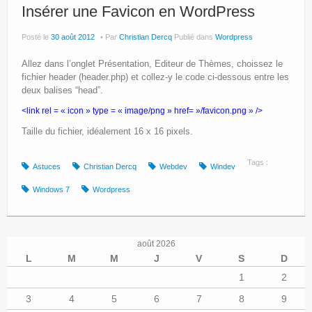
Insérer une Favicon en WordPress
Posté le
30 août 2012
Par
Christian Dercq
Publié dans
Wordpress
Allez dans l’onglet Présentation, Editeur de Thèmes, choissez le
fichier header (header.php) et collez-y le code ci-dessous entre les
deux balises “head”.
<link rel = « icon » type = « image/png » href= »/favicon.png » />
Taille du fichier, idéalement 16 x 16 pixels.
Tags :
Astuces
Christian Dercq
Webdev
Windev
Windows 7
Wordpress
août 2026
L
M
M
J
V
S
D
1
2
3
4
5
6
7
8
9