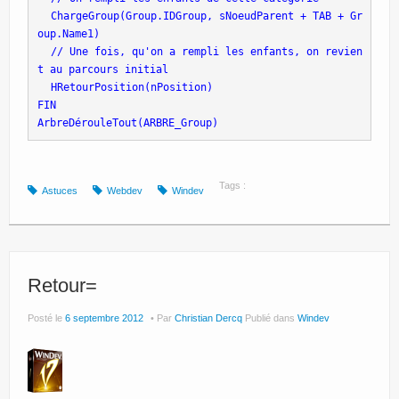
 ChargeGroup(Group.IDGroup, sNoeudParent + TAB + Gr
oup.Name1) 
 // Une fois, qu'on a rempli les enfants, on revien
t au parcours initial 
 HRetourPosition(nPosition) 
FIN
ArbreDérouleTout(ARBRE_Group)
Tags :
Astuces
Webdev
Windev
Retour=
Posté le
6 septembre 2012
Par
Christian Dercq
Publié dans
Windev