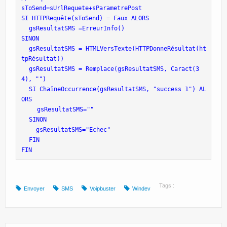
sToSend=sUrlRequete+sParametrePost
SI HTTPRequête(sToSend) = Faux ALORS
 gsResultatSMS =ErreurInfo()
SINON
 gsResultatSMS = HTMLVersTexte(HTTPDonneRésultat(ht
tpRésultat))
 gsResultatSMS = Remplace(gsResultatSMS, Caract(3
4), "")
 SI ChaîneOccurrence(gsResultatSMS, "success 1") AL
ORS
 gsResultatSMS=""
 SINON
   gsResultatSMS="Echec"
 FIN
FIN
Tags :
Envoyer
SMS
Voipbuster
Windev