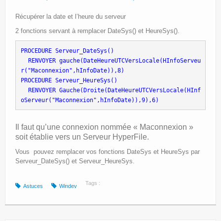
Récupérer la date et l’heure du serveur
2 fonctions servant à remplacer DateSys() et HeureSys().
PROCEDURE Serveur_DateSys()
 RENVOYER gauche(DateHeureUTCVersLocale(HInfoServeu
r("Maconnexion",hInfoDate)),8)
PROCEDURE Serveur_HeureSys()
 RENVOYER Gauche(Droite(DateHeureUTCVersLocale(HInf
oServeur("Maconnexion",hInfoDate)),9),6)
Il faut qu’une connexion nommée « Maconnexion »
soit établie vers un Serveur HyperFile.
Vous pouvez remplacer vos fonctions DateSys et HeureSys par
Serveur_DateSys() et Serveur_HeureSys.
Tags :
Astuces
Windev