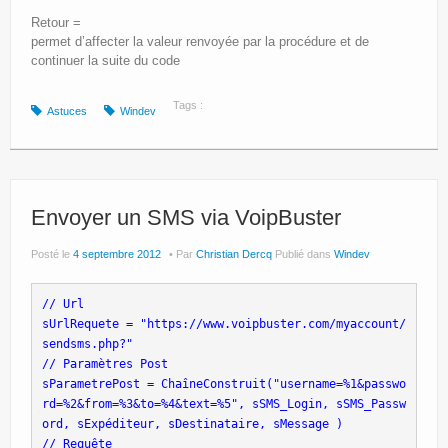
Retour =
permet d’affecter la valeur renvoyée par la procédure et de
continuer la suite du code
Tags :
Astuces
Windev
Envoyer un SMS via VoipBuster
Posté le
4 septembre 2012
Par
Christian Dercq
Publié dans
Windev
// Url
sUrlRequete = "https://www.voipbuster.com/myaccount/
sendsms.php?"
// Paramètres Post
sParametrePost = ChaîneConstruit("username=%1&passwo
rd=%2&from=%3&to=%4&text=%5", sSMS_Login, sSMS_Passw
ord, sExpéditeur, sDestinataire, sMessage )
// Requête