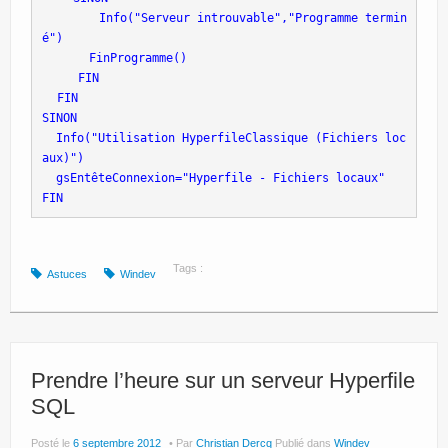
       Info("Serveur introuvable","Programme termin
é")
 FinProgramme()
    FIN
 FIN
SINON
  Info("Utilisation HyperfileClassique (Fichiers loc
aux)")
  gsEntêteConnexion="Hyperfile - Fichiers locaux"
FIN
Tags :
Astuces
Windev
Prendre l’heure sur un serveur Hyperfile
SQL
Posté le
6 septembre 2012
Par
Christian Dercq
Publié dans
Windev