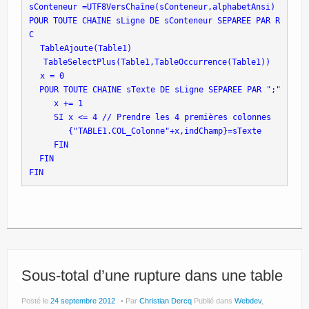
sConteneur =UTF8VersChaîne(sConteneur,alphabetAnsi)
POUR TOUTE CHAINE sLigne DE sConteneur SEPAREE PAR R
TableAjoute(Table1)
   TableSelectPlus(Table1,TableOccurrence(Table1))
x = 0
 POUR TOUTE CHAINE sTexte DE sLigne SEPAREE PAR ";"
    x += 1
    SI x <= 4 // Prendre les 4 premières colonnes
       {"TABLE1.COL_Colonne"+x,indChamp}=sTexte
    FIN
 FIN
FIN
Sous-total d’une rupture dans une table
Posté le
24 septembre 2012
Par
Christian Dercq
Publié dans
Webdev
,