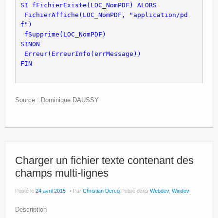
SI fFichierExiste(LOC_NomPDF) ALORS
 FichierAffiche(LOC_NomPDF, "application/pd
f") 
 fSupprime(LOC_NomPDF)
SINON
 Erreur(ErreurInfo(errMessage))
Source : Dominique DAUSSY
Charger un fichier texte contenant des
champs multi-lignes
Posté le
24 avril 2015
Par
Christian Dercq
Publié dans
Webdev
,
Windev
Description