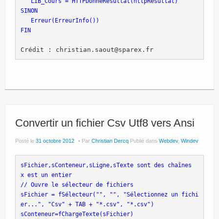
   LIB_Cours = HTTPDonneRésultat(httpRésultat)
SINON
   Erreur(ErreurInfo())
FIN

Crédit : christian.saout@sparex.fr
Convertir un fichier Csv Utf8 vers Ansi
Posté le
31 octobre 2012
Par
Christian Dercq
Publié dans
Webdev
,
Windev
sFichier,sConteneur,sLigne,sTexte sont des chaînes
x est un entier
// Ouvre le sélecteur de fichiers
sFichier = fSélecteur("", "", "Sélectionnez un fichi
er...", "Csv" + TAB + "*.csv", "*.csv")
sConteneur=fChargeTexte(sFichier)