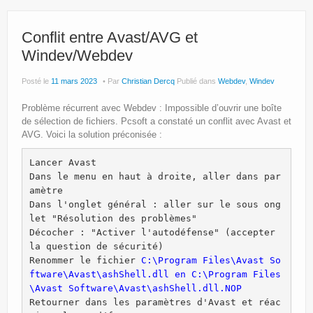
Site Principal
Politique de confidentialité
Conflit entre Avast/AVG et
Windev/Webdev
Posté le
11 mars 2023
Par
Christian Dercq
Publié dans
Webdev
,
Windev
Problème récurrent avec Webdev : Impossible d’ouvrir une boîte
de sélection de fichiers. Pcsoft a constaté un conflit avec Avast et
AVG. Voici la solution préconisée :
Lancer Avast
Dans le menu en haut à droite, aller dans par
amètre
Dans l'onglet général : aller sur le sous ong
let "Résolution des problèmes"
Décocher : "Activer l'autodéfense" (accepter 
la question de sécurité)
Renommer le fichier 
C:\Program Files\Avast So
ftware\Avast\ashShell.dll en C:\Program Files
\Avast Software\Avast\ashShell.dll.NOP
Retourner dans les paramètres d'Avast et réac