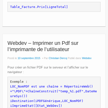
Table_Facture.Prix
[
LigneTotal
]
Webdev – Imprimer un Pdf sur
l’imprimante de l’utilisateur
Posté le
10 septembre 2015
Par
Christian Dercq
Publié dans
Webdev
Pour créer un fichier PDF sur le serveur et l’afficher sur le
navigateur :
LOC_NomPDF est une chaîne = RépertoireWeb()
+"\PDF\"+ChaîneConstruit("temp_%1.pdf",DateHe
ureSys())
iDestination(iPDFGénérique,LOC_NomPDF)
iImprimeEtat([Etat_WebDev])