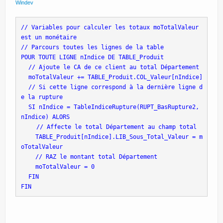
Windev
// Variables pour calculer les totaux moTotalValeur 
est un monétaire
// Parcours toutes les lignes de la table
POUR TOUTE LIGNE nIndice DE TABLE_Produit
 // Ajoute le CA de ce client au total Département
 moTotalValeur += TABLE_Produit.COL_Valeur[nIndice]
 // Si cette ligne correspond à la dernière ligne d
e la rupture
 SI nIndice = TableIndiceRupture(RUPT_BasRupture2, 
nIndice) ALORS
 // Affecte le total Département au champ total
   TABLE_Produit[nIndice].LIB_Sous_Total_Valeur = m
oTotalValeur
   // RAZ le montant total Département
   moTotalValeur = 0
 FIN
FIN