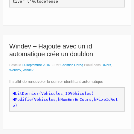
tiver l'Autodéfense
Windev – Hajoute avec un id
automatique crée un doublon
Posté le
14 septembre 2016
Par
Christian Dercq
Publié dans
Divers
,
Webdev
,
Windev
Il suffit de renouveler le dernier identifiant automatique :
HLitDernier(Véhicules,IDVéhicules)

HModifie(Véhicules,hNumEnrEnCours,hFixeIdAut
o)