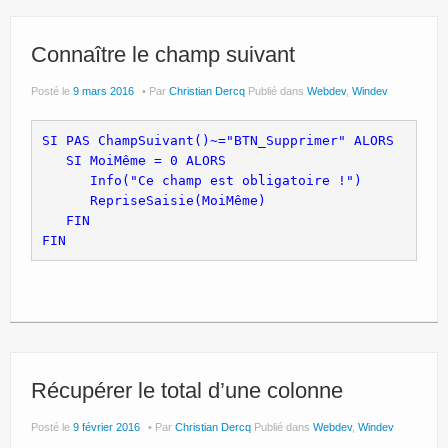
Connaître le champ suivant
Posté le
9 mars 2016
Par
Christian Dercq
Publié dans
Webdev
,
Windev
SI PAS ChampSuivant()~="BTN_Supprimer" ALORS
   SI MoiMême = 0 ALORS
      Info("Ce champ est obligatoire !")
      RepriseSaisie(MoiMême)
   FIN
FIN
Récupérer le total d’une colonne
Posté le
9 février 2016
Par
Christian Dercq
Publié dans
Webdev
,
Windev