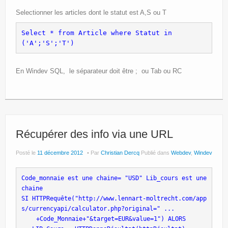
Selectionner les articles dont le statut est A,S ou T
Select * from Article where Statut in 
('A';'S';'T')
En Windev SQL, le séparateur doit être ; ou Tab ou RC
Récupérer des info via une URL
Posté le
11 décembre 2012
Par
Christian Dercq
Publié dans
Webdev
,
Windev
Code_monnaie est une chaine= "USD" 
Lib_cours est une 
SI HTTPRequête("http://www.lennart-moltrecht.com/app
   +Code_Monnaie+"&target=EUR&value=1") ALORS