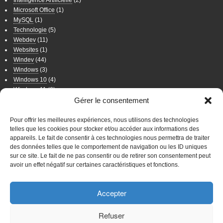
Intelligence Artificielle
(2)
Microsoft Office
(1)
MySQL
(1)
Technologie
(5)
Webdev
(11)
Websites
(1)
Windev
(44)
Windows
(3)
Windows 10
(4)
Windows 11
(6)
Windows 7
(11)
Gérer le consentement
Windows 8
(2)
Wordpress
(8)
Pour offrir les meilleures expériences, nous utilisons des technologies
telles que les cookies pour stocker et/ou accéder aux informations des
appareils. Le fait de consentir à ces technologies nous permettra de traiter
WordPress
des données telles que le comportement de navigation ou les ID uniques
sur ce site. Le fait de ne pas consentir ou de retirer son consentement peut
Connexion
avoir un effet négatif sur certaines caractéristiques et fonctions.
WordPress
Accepter
Mentions légales
Sites Web
Favoris
Site Principal
Politique de
Refuser
confidentialité