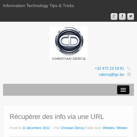
Information Technology Tips & Tricks
+32 475 23 19 91
cdercq@igc.be
Mentions légales
Sites Web
Récupérer des info via une URL
Favoris
Posté le
11 décembre 2012
Par
Christian Dercq
Publié dans
Webdev
,
Windev