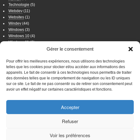
Technologie
(5)
Webdev
(11)
Websites
(1)
Windev
(44)
Windows
(3)
Windows 10
(4)
Windows 11
(6)
Windows 7
(11)
Gérer le consentement
Windows 8
(2)
Wordpress
(8)
Pour offrir les meilleures expériences, nous utilisons des technologies
telles que les cookies pour stocker et/ou accéder aux informations des
appareils. Le fait de consentir à ces technologies nous permettra de traiter
WordPress
des données telles que le comportement de navigation ou les ID uniques
sur ce site. Le fait de ne pas consentir ou de retirer son consentement peut
Connexion
avoir un effet négatif sur certaines caractéristiques et fonctions.
WordPress
Accepter
Mentions légales
Sites Web
Favoris
Site Principal
Politique de
Refuser
confidentialité
Voir les préférences
Cyber
Chimps
Marketed By Neil Patel