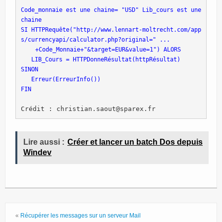
Site Principal
Code_monnaie est une chaine= "USD" 
Lib_cours est une 
Politique de confidentialité
SI HTTPRequête("http://www.lennart-moltrecht.com/app
   +Code_Monnaie+"&target=EUR&value=1") ALORS
   LIB_Cours = HTTPDonneRésultat(httpRésultat)
SINON
   Erreur(ErreurInfo())
FIN

Crédit : christian.saout@sparex.fr
Lire aussi :
Créer et lancer un batch Dos depuis
Windev
«
Récupérer les messages sur un serveur Mail