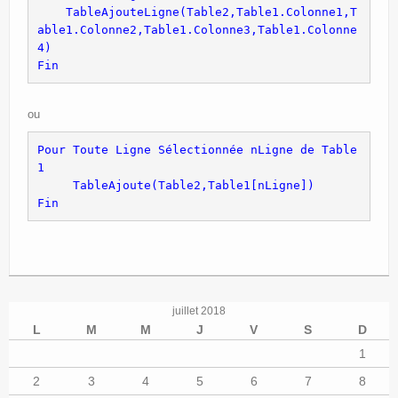
    TableAjouteLigne(Table2,Table1.Colonne1,T
able1.Colonne2,Table1.Colonne3,Table1.Colonne
4)
Fin
ou
Pour Toute Ligne Sélectionnée nLigne de Table
1
     TableAjoute(Table2,Table1[nLigne])
Fin
juillet 2018
L
M
M
J
V
S
D
1
2
3
4
5
6
7
8