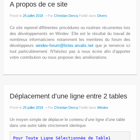
Site Principal
A propos de ce site
Politique de confidentialité
Posté le
26 juillet 2018
Par
Christian Dercq
Publié dans
Divers
Ce site reprend différentes procédures ou routines récurrentes lors
des développements en Windev. Elle est le résultat du travail de
nombreux informaticiens notamment les membres du forum des
développeurs
windev-forum@listes.arvalis.net
que je remercie ici
tout particulièrement. N’hésitez pas à nous écrire afin d’apporter
votre contribution ou nous proposer des améliorations.
Déplacement d’une ligne entre 2 tables
Posté le
25 juillet 2018
Par
Christian Dercq
Publié dans
Windev
Un moyen simple de déplacer le contenu d’une ligne d’une table
dans une autre table strictement identique.
Pour Toute Ligne Sélectionnée de Table1