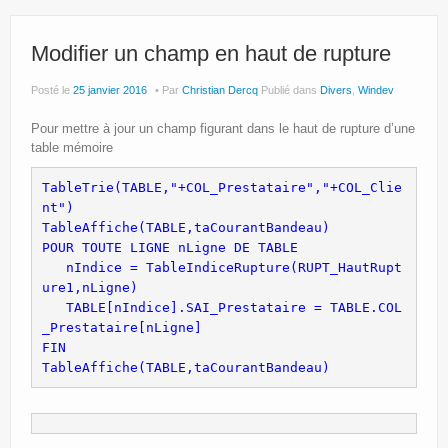
Site Principal
Politique de confidentialité
Modifier un champ en haut de rupture
Posté le
25 janvier 2016
Par
Christian Dercq
Publié dans
Divers
,
Windev
Pour mettre à jour un champ figurant dans le haut de rupture d’une
table mémoire
TableTrie(TABLE,"+COL_Prestataire","+COL_Clie
nt")
TableAffiche(TABLE,taCourantBandeau)
POUR TOUTE LIGNE nLigne DE TABLE
   nIndice = TableIndiceRupture(RUPT_HautRupt
ure1,nLigne)
   TABLE[nIndice].SAI_Prestataire = TABLE.COL
_Prestataire[nLigne]
FIN
TableAffiche(TABLE,taCourantBandeau)