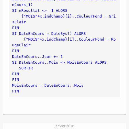
nCours,1)
SI nResultat <> -1 ALORS
    {"MOIS"+x,indChamp}[i]..CouleurFond = Gri
sClair
     {"MOIS"+x,indChamp}[i]..CouleurFond = Ro
DateEnCours..Jour += 1
SI DateEnCours..Mois <> MoisEnCours ALORS 

   SORTIR

FIN
janvier 2016