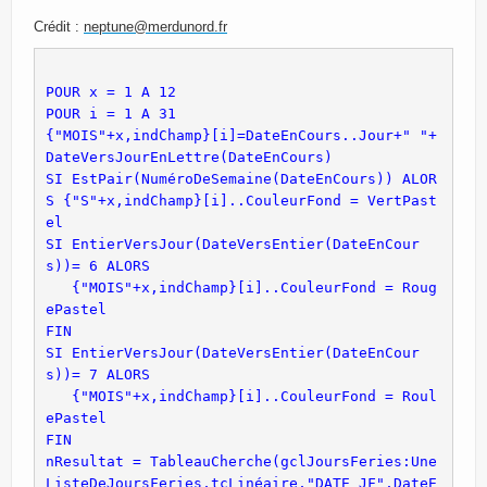
Crédit :
neptune@merdunord.fr
{"MOIS"+x,indChamp}[i]=DateEnCours..Jour+" "+
SI EstPair(NuméroDeSemaine(DateEnCours)) ALOR
S {"S"+x,indChamp}[i]..CouleurFond = VertPast
SI EntierVersJour(DateVersEntier(DateEnCour
s))= 6 ALORS 

   {"MOIS"+x,indChamp}[i]..CouleurFond = Roug
ePastel

SI EntierVersJour(DateVersEntier(DateEnCour
s))= 7 ALORS 

   {"MOIS"+x,indChamp}[i]..CouleurFond = Roul
ePastel

FIN
nResultat = TableauCherche(gclJoursFeries:Une
ListeDeJoursFeries,tcLinéaire,"DATE_JF",DateE