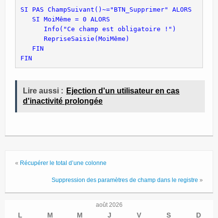
Site Principal
SI PAS ChampSuivant()~="BTN_Supprimer" ALORS
   SI MoiMême = 0 ALORS
Politique de confidentialité
      Info("Ce champ est obligatoire !")
      RepriseSaisie(MoiMême)
   FIN
FIN
Lire aussi :
Ejection d'un utilisateur en cas
d'inactivité prolongée
«
Récupérer le total d’une colonne
Suppression des paramètres de champ dans le registre
»
août 2026
L
M
M
J
V
S
D