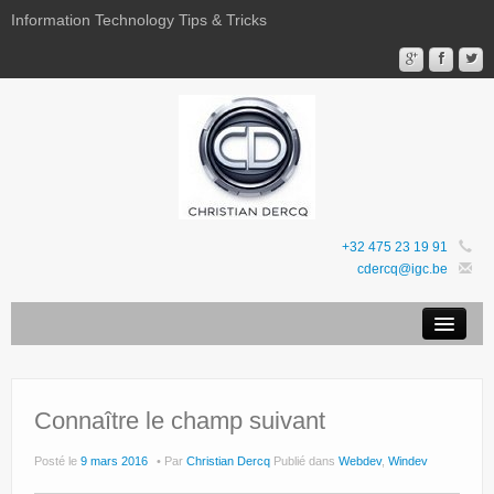
Information Technology Tips & Tricks
+32 475 23 19 91
cdercq@igc.be
Mentions légales
Sites Web
Connaître le champ suivant
Favoris
Posté le
9 mars 2016
Par
Christian Dercq
Publié dans
Webdev
,
Windev