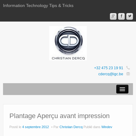
Information Technology Tips & Tricks
+32 475 23 19 91
cdercq@igc.be
Mentions légales
Sites Web
Plantage Aperçu avant impression
Favoris
Posté le
4 septembre 2012
Par
Christian Dercq
Publié dans
Windev