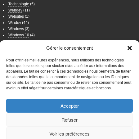
Technologie
(5)
Webdev
(11)
Websites
(1)
Windev
(44)
Windows
(3)
Windows 10
(4)
Windows 11
(6)
Windows 7
(11)
Gérer le consentement
Windows 8
(2)
Wordpress
(8)
Pour offrir les meilleures expériences, nous utilisons des technologies
telles que les cookies pour stocker et/ou accéder aux informations des
appareils. Le fait de consentir à ces technologies nous permettra de traiter
WordPress
des données telles que le comportement de navigation ou les ID uniques
sur ce site. Le fait de ne pas consentir ou de retirer son consentement peut
Connexion
avoir un effet négatif sur certaines caractéristiques et fonctions.
WordPress
Accepter
Mentions légales
Sites Web
Favoris
Site Principal
Politique de
Refuser
confidentialité
Voir les préférences
Cyber
Chimps
Marketed By Neil Patel