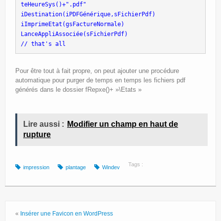
teHeureSys()+".pdf"
iDestination(iPDFGénérique,sFichierPdf)
iImprimeEtat(gsFactureNormale)
LanceAppliAssociée(sFichierPdf)
// that's all
Pour être tout à fait propre, on peut ajouter une procédure
automatique pour purger de temps en temps les fichiers pdf
générés dans le dossier fRepxe()+ »\Etats »
Lire aussi :
Modifier un champ en haut de
rupture
Tags :
impression
plantage
Windev
«
Insérer une Favicon en WordPress