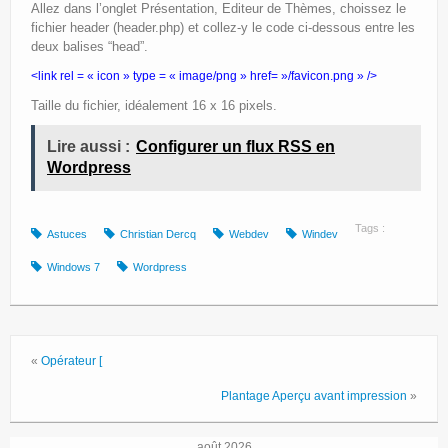
Site Principal
Allez dans l’onglet Présentation, Editeur de Thèmes, choissez le
fichier header (header.php) et collez-y le code ci-dessous entre les
Politique de confidentialité
deux balises “head”.
<link rel = « icon » type = « image/png » href= »/favicon.png » />
Taille du fichier, idéalement 16 x 16 pixels.
Lire aussi :
Configurer un flux RSS en
Wordpress
Tags :
Astuces
Christian Dercq
Webdev
Windev
Windows 7
Wordpress
«
Opérateur [
Plantage Aperçu avant impression
»
août 2026