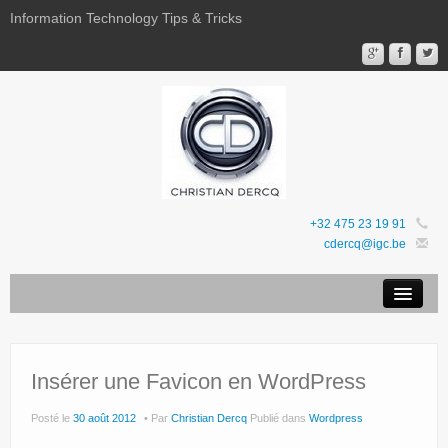
Information Technology Tips & Tricks
+32 475 23 19 91
cdercq@igc.be
Mentions légales
Sites Web
Insérer une Favicon en WordPress
Favoris
Posté le
30 août 2012
Par
Christian Dercq
Publié dans
Wordpress