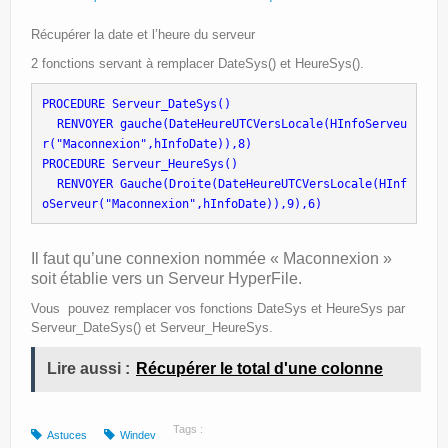
Site Principal
Récupérer la date et l’heure du serveur
Politique de confidentialité
2 fonctions servant à remplacer DateSys() et HeureSys().
PROCEDURE Serveur_DateSys()
 RENVOYER gauche(DateHeureUTCVersLocale(HInfoServeu
r("Maconnexion",hInfoDate)),8)
PROCEDURE Serveur_HeureSys()
 RENVOYER Gauche(Droite(DateHeureUTCVersLocale(HInf
oServeur("Maconnexion",hInfoDate)),9),6)
Il faut qu’une connexion nommée « Maconnexion »
soit établie vers un Serveur HyperFile.
Vous pouvez remplacer vos fonctions DateSys et HeureSys par
Serveur_DateSys() et Serveur_HeureSys.
Lire aussi :
Récupérer le total d'une colonne
Tags :
Astuces
Windev