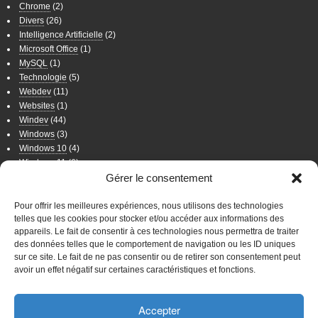
Chrome
(2)
Divers
(26)
Intelligence Artificielle
(2)
Microsoft Office
(1)
MySQL
(1)
Technologie
(5)
Webdev
(11)
Websites
(1)
Windev
(44)
Windows
(3)
Windows 10
(4)
Windows 11
(6)
Windows 7
(11)
Gérer le consentement
Windows 8
(2)
Wordpress
(8)
Pour offrir les meilleures expériences, nous utilisons des technologies
telles que les cookies pour stocker et/ou accéder aux informations des
appareils. Le fait de consentir à ces technologies nous permettra de traiter
WordPress
des données telles que le comportement de navigation ou les ID uniques
sur ce site. Le fait de ne pas consentir ou de retirer son consentement peut
Connexion
avoir un effet négatif sur certaines caractéristiques et fonctions.
WordPress
Accepter