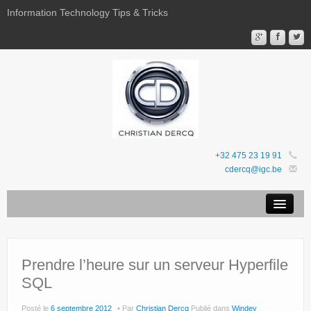
Information Technology Tips & Tricks
+32 475 23 19 91
cdercq@igc.be
Mentions légales
Sites Web
Prendre l’heure sur un serveur Hyperfile
SQL
Favoris
Posté le
6 septembre 2012
Par
Christian Dercq
Publié dans
Windev