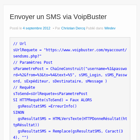
Site Principal
Politique de confidentialité
Envoyer un SMS via VoipBuster
Posté le
4 septembre 2012
Par
Christian Dercq
Publié dans
Windev
// Url
sUrlRequete = "https://www.voipbuster.com/myaccount/
sendsms.php?"
// Paramètres Post
sParametrePost = ChaîneConstruit("username=%1&passwo
rd=%2&from=%3&to=%4&text=%5", sSMS_Login, sSMS_Passw
ord, sExpéditeur, sDestinataire, sMessage )
// Requête
sToSend=sUrlRequete+sParametrePost
SI HTTPRequête(sToSend) = Faux ALORS
 gsResultatSMS =ErreurInfo()
SINON
 gsResultatSMS = HTMLVersTexte(HTTPDonneRésultat(ht
tpRésultat))
 gsResultatSMS = Remplace(gsResultatSMS, Caract(3
4), "")