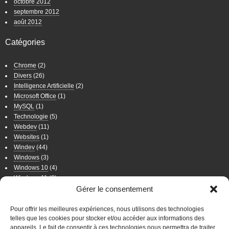
octobre 2012
septembre 2012
août 2012
Catégories
Chrome
(2)
Divers
(26)
Intelligence Artificielle
(2)
Microsoft Office
(1)
MySQL
(1)
Technologie
(5)
Webdev
(11)
Websites
(1)
Windev
(44)
Windows
(3)
Windows 10
(4)
Windows 11
(6)
Windows 7
(11)
Gérer le consentement
Windows 8
(2)
Wordpress
(8)
Pour offrir les meilleures expériences, nous utilisons des technologies
telles que les cookies pour stocker et/ou accéder aux informations des
appareils. Le fait de consentir à ces technologies nous permettra de traiter
WordPress