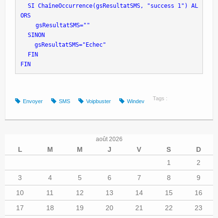
 SI ChaîneOccurrence(gsResultatSMS, "success 1") AL
ORS
 gsResultatSMS=""
 SINON
   gsResultatSMS="Echec"
 FIN
FIN
Tags :
Envoyer
SMS
Voipbuster
Windev
août 2026
L
M
M
J
V
S
D
1
2
3
4
5
6
7
8
9
10
11
12
13
14
15
16
17
18
19
20
21
22
23