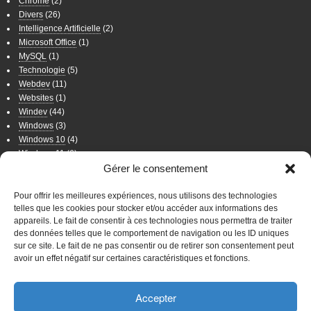
Chrome
(2)
Divers
(26)
Intelligence Artificielle
(2)
Microsoft Office
(1)
MySQL
(1)
Technologie
(5)
Webdev
(11)
Websites
(1)
Windev
(44)
Windows
(3)
Windows 10
(4)
Windows 11
(6)
Windows 7
(11)
Gérer le consentement
Windows 8
(2)
Wordpress
(8)
Pour offrir les meilleures expériences, nous utilisons des technologies
telles que les cookies pour stocker et/ou accéder aux informations des
appareils. Le fait de consentir à ces technologies nous permettra de traiter
WordPress
des données telles que le comportement de navigation ou les ID uniques
sur ce site. Le fait de ne pas consentir ou de retirer son consentement peut
Connexion
avoir un effet négatif sur certaines caractéristiques et fonctions.
WordPress
Accepter