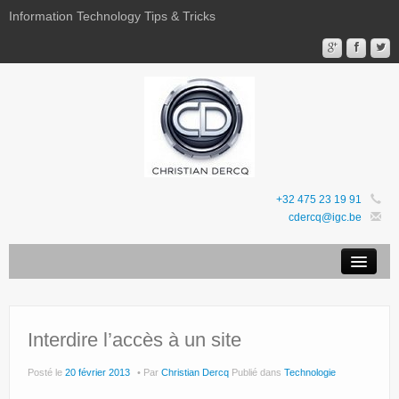
Information Technology Tips & Tricks
+32 475 23 19 91
cdercq@igc.be
Mentions légales
Sites Web
Interdire l’accès à un site
Favoris
Posté le
20 février 2013
Par
Christian Dercq
Publié dans
Technologie