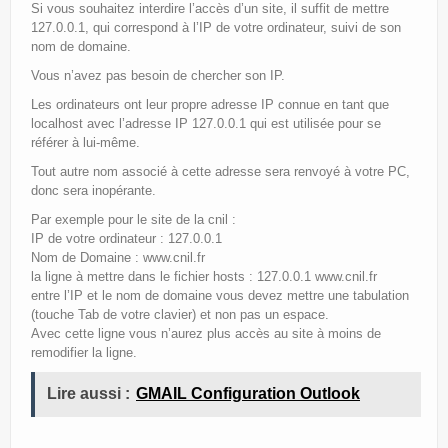
Site Principal
Si vous souhaitez interdire l’accès d’un site, il suffit de mettre
127.0.0.1, qui correspond à l’IP de votre ordinateur, suivi de son
Politique de confidentialité
nom de domaine.
Vous n’avez pas besoin de chercher son IP.
Les ordinateurs ont leur propre adresse IP connue en tant que
localhost avec l’adresse IP 127.0.0.1 qui est utilisée pour se
référer à lui-même.
Tout autre nom associé à cette adresse sera renvoyé à votre PC,
donc sera inopérante.
Par exemple pour le site de la cnil :
IP de votre ordinateur : 127.0.0.1
Nom de Domaine : www.cnil.fr
la ligne à mettre dans le fichier hosts : 127.0.0.1 www.cnil.fr
entre l’IP et le nom de domaine vous devez mettre une tabulation
(touche Tab de votre clavier) et non pas un espace.
Avec cette ligne vous n’aurez plus accès au site à moins de
remodifier la ligne.
Lire aussi :
GMAIL Configuration Outlook