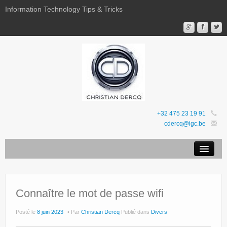
Information Technology Tips & Tricks
+32 475 23 19 91
cdercq@igc.be
Mentions légales
Sites Web
Connaître le mot de passe wifi
Favoris
Posté le
8 juin 2023
Par
Christian Dercq
Publié dans
Divers