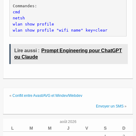
Site Principal
cmd

Politique de confidentialité
netsh

wlan show profile

wlan show profile "wifi name" key=clear
Lire aussi :
Prompt Engineering pour ChatGPT
ou Claude
«
Conflit entre Avast/AVG et Windev/Webdev
Envoyer un SMS
»
août 2026
L
M
M
J
V
S
D