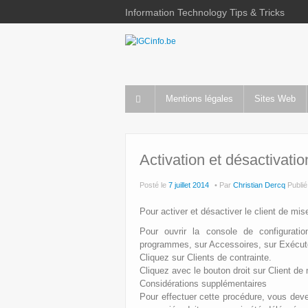
Information Technology Tips & Tricks
Mentions légales
Sites Web
Activation et désactivat
Posté le
7 juillet 2014
Par
Christian Dercq
Publi
Pour activer et désactiver le client de m
Pour ouvrir la console de configurati
programmes, sur Accessoires, sur Exécu
Cliquez sur Clients de contrainte.
Cliquez avec le bouton droit sur Client d
Considérations supplémentaires
Pour effectuer cette procédure, vous devez