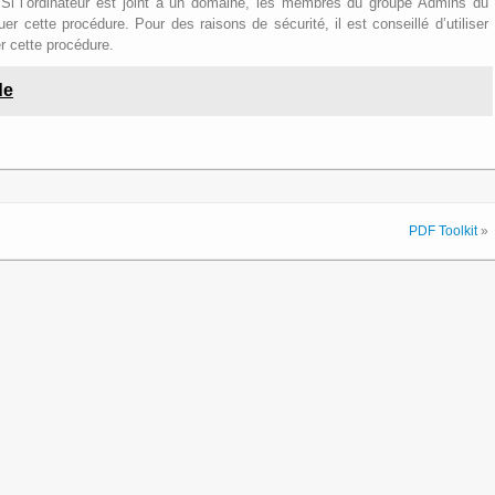
. Si l’ordinateur est joint à un domaine, les membres du groupe Admins du
r cette procédure. Pour des raisons de sécurité, il est conseillé d’utiliser
er cette procédure.
de
PDF Toolkit
»