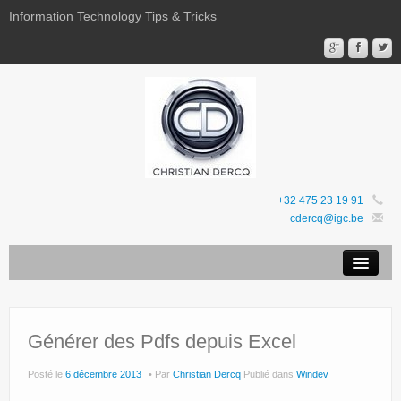
Information Technology Tips & Tricks
+32 475 23 19 91
cdercq@igc.be
Mentions légales
Sites Web
Générer des Pdfs depuis Excel
Favoris
Posté le
6 décembre 2013
Par
Christian Dercq
Publié dans
Windev