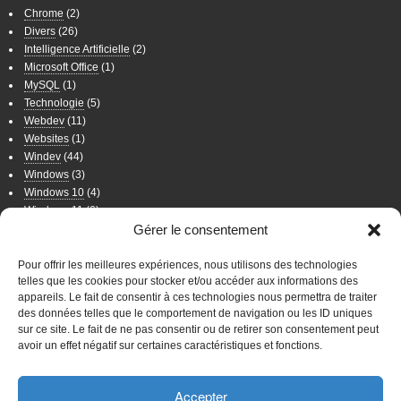
Chrome
(2)
Divers
(26)
Intelligence Artificielle
(2)
Microsoft Office
(1)
MySQL
(1)
Technologie
(5)
Webdev
(11)
Websites
(1)
Windev
(44)
Windows
(3)
Windows 10
(4)
Windows 11
(6)
Windows 7
(11)
Gérer le consentement
Windows 8
(2)
Wordpress
(8)
Pour offrir les meilleures expériences, nous utilisons des technologies
telles que les cookies pour stocker et/ou accéder aux informations des
appareils. Le fait de consentir à ces technologies nous permettra de traiter
WordPress
des données telles que le comportement de navigation ou les ID uniques
sur ce site. Le fait de ne pas consentir ou de retirer son consentement peut
Connexion
avoir un effet négatif sur certaines caractéristiques et fonctions.
WordPress
Accepter