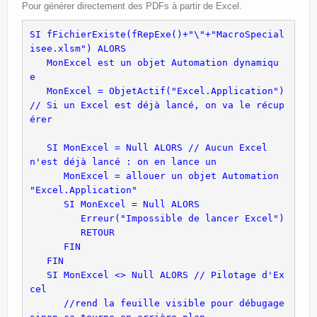
Site Principal
Pour générer directement des PDFs à partir de Excel.
Politique de confidentialité
SI fFichierExiste(fRepExe()+"\"+"MacroSpecial
   MonExcel est un objet Automation dynamiqu
   MonExcel = ObjetActif("Excel.Application") 
// Si un Excel est déjà lancé, on va le récup
   SI MonExcel = Null ALORS // Aucun Excel 
      MonExcel = allouer un objet Automation 
         Erreur("Impossible de lancer Excel")
   FIN
   SI MonExcel <> Null ALORS // Pilotage d'Ex
      //rend la feuille visible pour débugage 