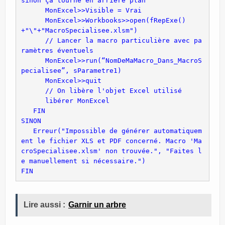
      MonExcel>>Visible = Vrai 
      MonExcel>>Workbooks>>open(fRepExe()
+"\"+"MacroSpecialisee.xlsm")
      // Lancer la macro particulière avec pa
ramètres éventuels
      MonExcel>>run(“NomDeMaMacro_Dans_MacroS
pecialisee”, sParametre1) 
      libérer MonExcel 
SINON 
   Erreur("Impossible de générer automatiquem
ent le fichier XLS et PDF concerné. Macro 'Ma
croSpecialisee.xlsm' non trouvée.", "Faites l
FIN
Lire aussi :
Garnir un arbre