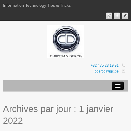
Information Technology Tips & Tricks
+32 475 23 19 91
cdercq@igc.be
Mentions légales
Archives par jour :
1 janvier
Sites Web
2022
Favoris