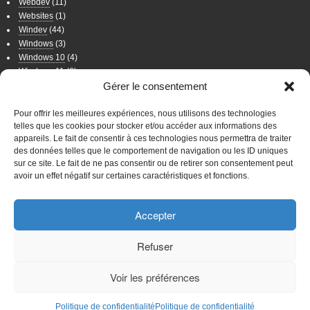
Webdev
(11)
Websites
(1)
Windev
(44)
Windows
(3)
Windows 10
(4)
Windows 11
(6)
Windows 7
(11)
Gérer le consentement
Windows 8
(2)
Wordpress
(8)
Pour offrir les meilleures expériences, nous utilisons des technologies
telles que les cookies pour stocker et/ou accéder aux informations des
appareils. Le fait de consentir à ces technologies nous permettra de traiter
WordPress
des données telles que le comportement de navigation ou les ID uniques
sur ce site. Le fait de ne pas consentir ou de retirer son consentement peut
Connexion
avoir un effet négatif sur certaines caractéristiques et fonctions.
WordPress
Accepter
Mentions légales
Sites Web
Favoris
Site Principal
Politique de
Refuser
confidentialité
Voir les préférences
Cyber
Chimps
Marketed By Neil Patel
© IGCinfo.be
Politique de confidentialité
Politique de confidentialité