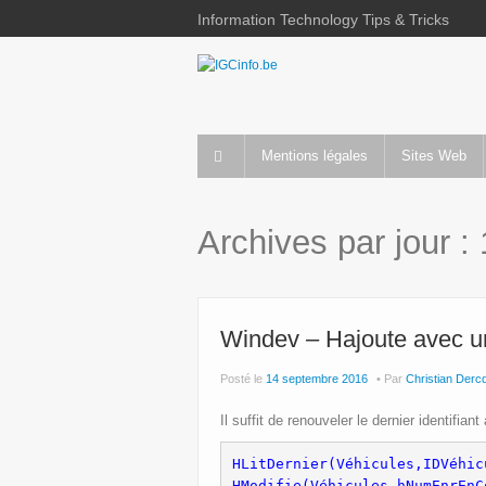
Information Technology Tips & Tricks
Mentions légales
Sites Web
Archives par jour :
Windev – Hajoute avec u
Posté le
14 septembre 2016
Par
Christian Derc
Il suffit de renouveler le dernier identifian
HLitDernier(Véhicules,IDVéhicu
HModifie(Véhicules,hNumEnrEnC