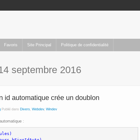
Favoris
Site Principal
Politique de confidentialité
14 septembre 2016
n id automatique crée un doublon
q
Publié dans
Divers
,
Webdev
,
Windev
t automatique :
les)

ours,hFixeIdAuto)