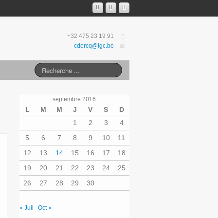
+32 475 23 19 91
cdercq@igc.be
septembre 2016
L
M
M
J
V
S
D
1
2
3
4
5
6
7
8
9
10
11
12
13
14
15
16
17
18
19
20
21
22
23
24
25
26
27
28
29
30
« Juil
Oct »